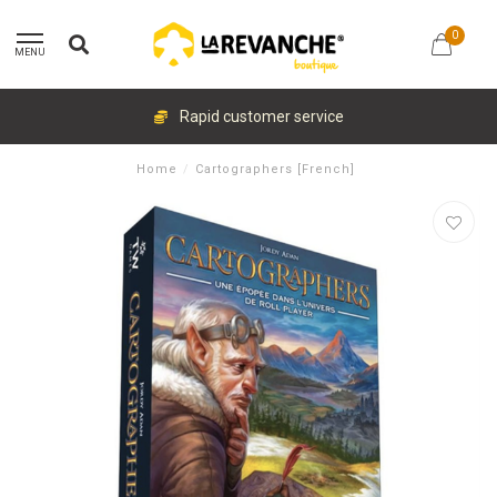
0
MENU
Rapid customer service
Home
/
Cartographers [French]