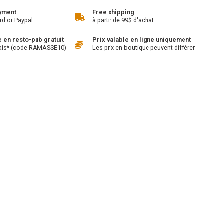
yment
Free shipping
rd or Paypal
à partir de 99$ d'achat
en resto-pub gratuit
Prix valable en ligne uniquement
ais* (code RAMASSE10)
Les prix en boutique peuvent différer