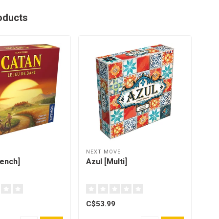
oducts
NEXT MOVE
HEL
rench]
Azul [Multi]
Ban
C$53.99
C$