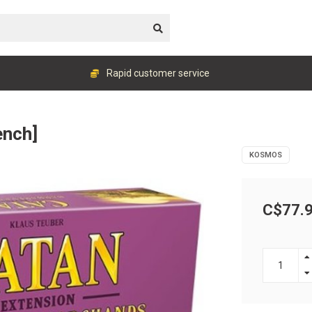
Rapid customer service
ench]
KOSMOS
C$77.