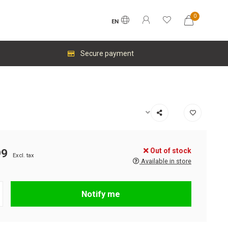
0
EN
Secure payment
Out of stock
99
Excl. tax
Available in store
Notify me