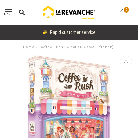
0
MENU
Rapid customer service
Home
/
Coffee Rush : C'est du Gâteau [french]