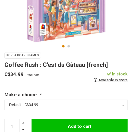
KOREA BOARD GAMES
Coffee Rush : C'est du Gâteau [french]
C$34.99
In stock
Excl. tax
Available in store
Make a choice:
*
Add to cart