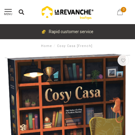
0
MENU
Rapid customer service
Home
/
Cosy Casa [French]