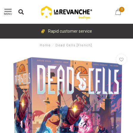
0
MENU
Rapid customer service
Home
/
Dead Cells [French]