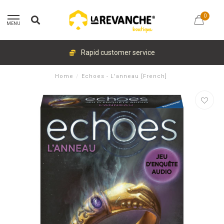
0
MENU
Rapid customer service
Home
/
Echoes - L'anneau [French]