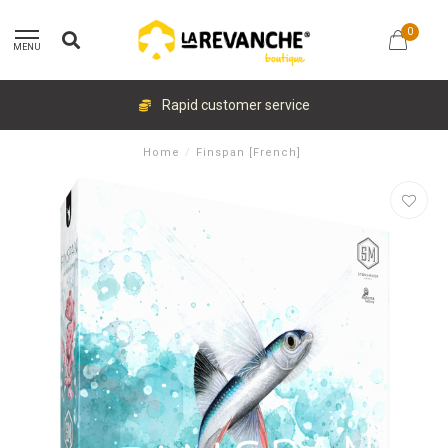
0
MENU
Rapid customer service
Home
/
Finspan [French]