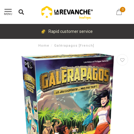
0
MENU
Rapid customer service
Home
/
Galèrapagos [French]