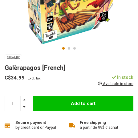
GIGAMIC
Galèrapagos [French]
C$34.99
In stock
Excl. tax
Available in store
Add to cart
Secure payment
Free shipping
by credit card or Paypal
à partir de 99$ d'achat