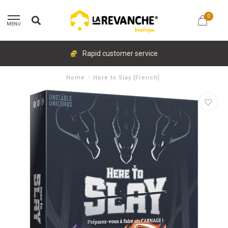
0
MENU
Rapid customer service
Home
/
Here to Slay [French]