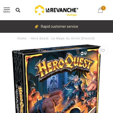
0
MENU
Rapid customer service
Home
/
Hero Quest : Le Mage du miroir [French]