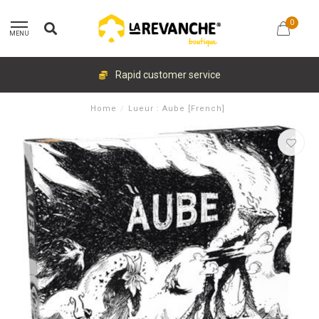
0
MENU
Rapid customer service
Home
/
Lueur : Aube [French]