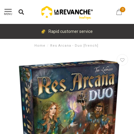
0
MENU
Rapid customer service
Home
/
Res Arcana - Duo [french]