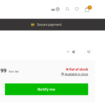
0
EN
Secure payment
Out of stock
.99
Excl. tax
Available in store
Notify me