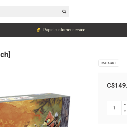
Rapid customer service
nch]
MATAGOT
C$149