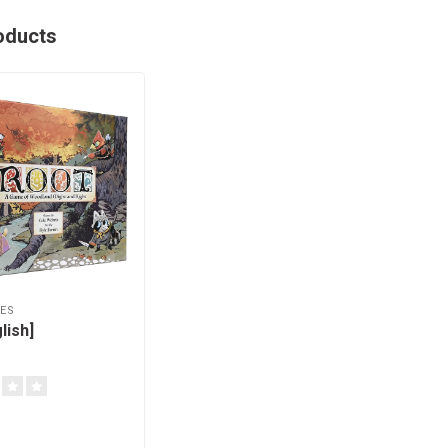
oducts
ES
lish]