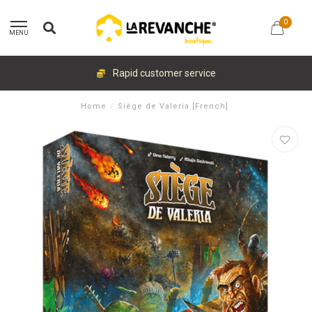
0
MENU
Rapid customer service
Home
/
Siège de Valeria [French]