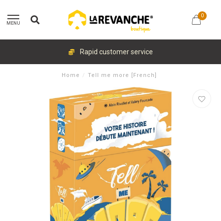
0
MENU
Rapid customer service
Home
/
Tell me more [French]