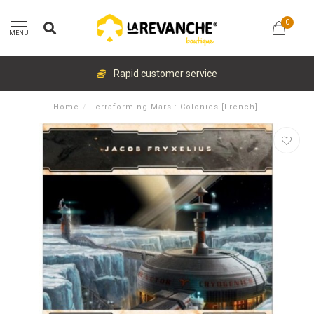
0
MENU
Rapid customer service
Home
/
Terraforming Mars : Colonies [French]