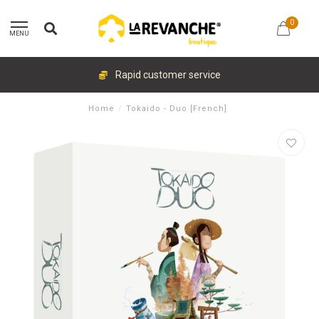
0
MENU
Rapid customer service
Home
/
Tokaido - Duo [French]