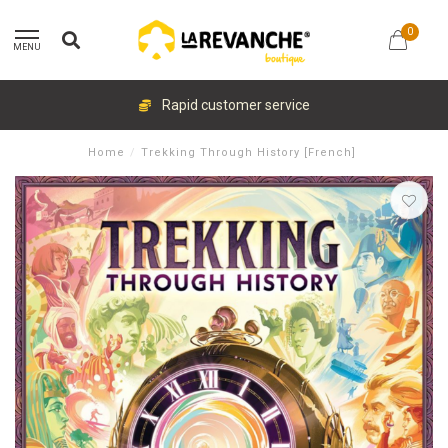
0
MENU
Rapid customer service
Home
/
Trekking Through History [French]