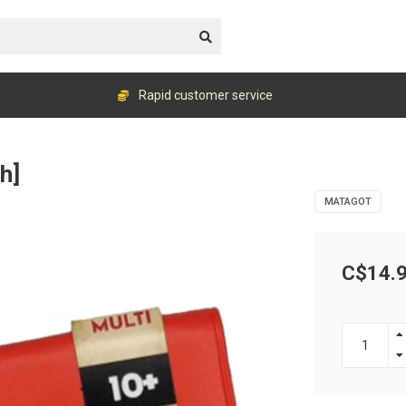
Rapid customer service
h]
MATAGOT
C$14.