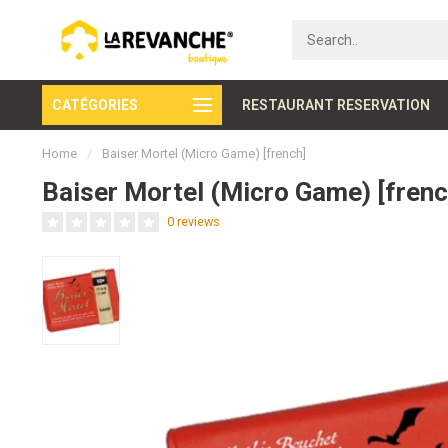
CATÉGORIES
Secure payment
RESTAURANT RESERVATION
Home
/
Baiser Mortel (Micro Game) [french]
Baiser Mortel (Micro Game) [frenc
0 reviews