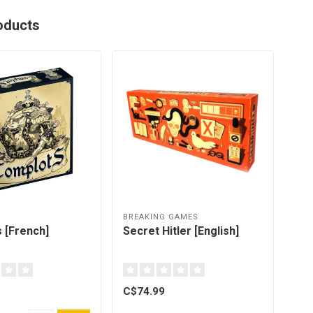
oducts
BREAKING GAMES
MA
 [French]
Secret Hitler [English]
PAN
Gam
C$74.99
C$