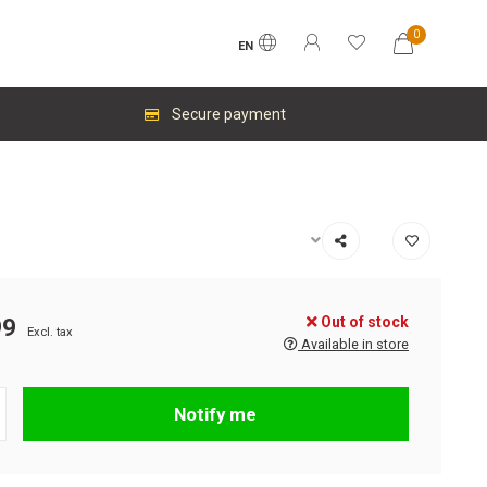
0
EN
Secure payment
Out of stock
99
Excl. tax
Available in store
Notify me