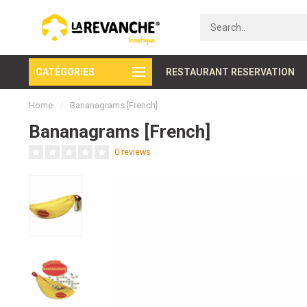
CATÉGORIES
Secure payment
RESTAURANT RESERVATION
Home
/
Bananagrams [French]
Bananagrams [French]
0 reviews