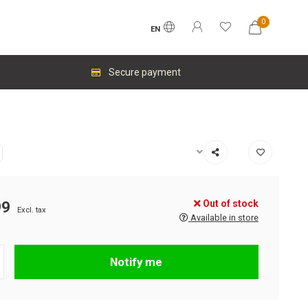
0
EN
Secure payment
Out of stock
99
Excl. tax
Available in store
Notify me