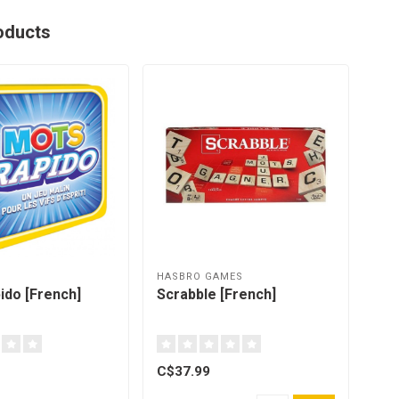
oducts
HASBRO GAMES
ido [French]
Scrabble [French]
C$37.99