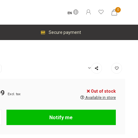
0
EN
Secure payment
Out of stock
99
Excl. tax
Available in store
Notify me