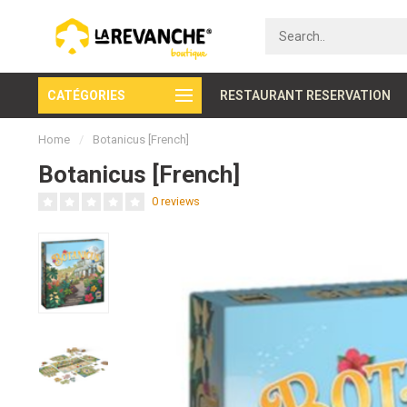
CATÉGORIES
Secure payment
RESTAURANT RESERVATION
Home
/
Botanicus [French]
Botanicus [French]
0 reviews