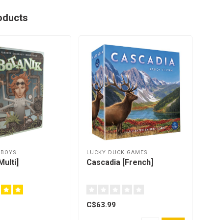
oducts
WBOYS
LUCKY DUCK GAMES
Multi]
Cascadia [French]
C$63.99