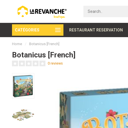
CATÉGORIES
Secure payment
RESTAURANT RESERVATION
Home
/
Botanicus [French]
Botanicus [French]
0 reviews