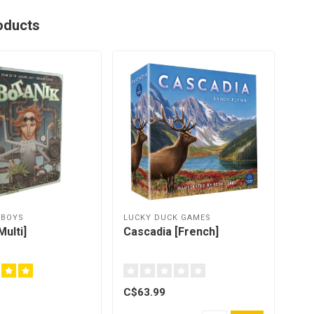
oducts
WBOYS
LUCKY DUCK GAMES
Multi]
Cascadia [French]
C$63.99