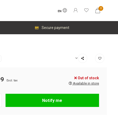
0
EN
Secure payment
Out of stock
99
Excl. tax
Available in store
Notify me