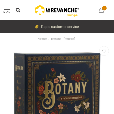
0
MENU
Rapid customer service
Home
/
Botany [french]