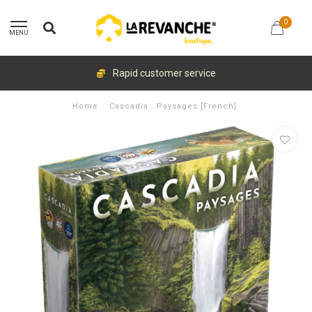
0
MENU
Rapid customer service
Home
/
Cascadia : Paysages [French]