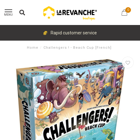
0
MENU
Rapid customer service
Home
/
Challengers ! - Beach Cup [French]