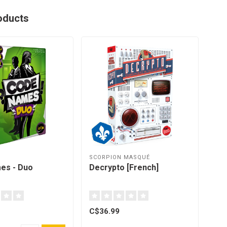
oducts
SCORPION MASQUÉ
IEL
es - Duo
Decrypto [French]
Co
[Fr
C$36.99
C$