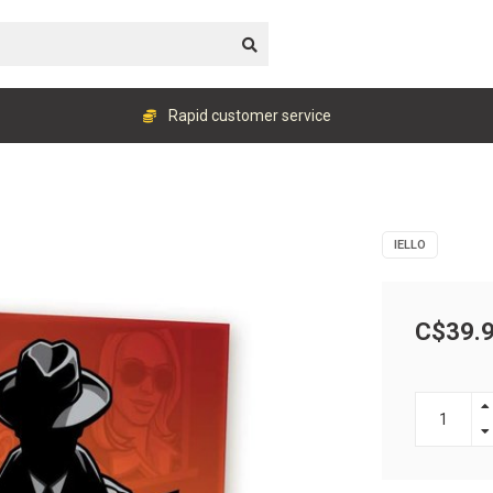
Rapid customer service
IELLO
C$39.