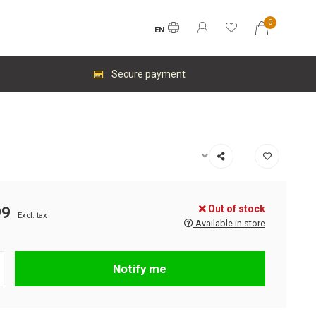
0
EN
Secure payment
Out of stock
99
Excl. tax
Available in store
Notify me