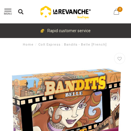
0
MENU
Rapid customer service
Home
/
Colt Express : Bandits - Belle [French]