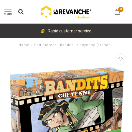
0
MENU
Rapid customer service
Home
/
Colt Express : Bandits - Cheyenne [French]