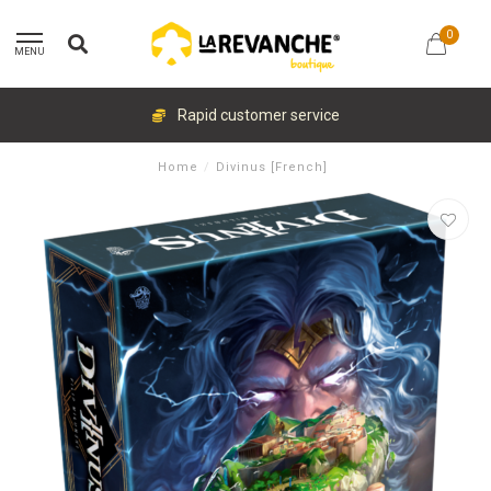
0
MENU
Rapid customer service
Home
/
Divinus [French]