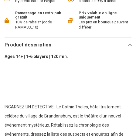
by credit card or Paypal
à partir de 99$ d'achat
Ramassage en resto-pub
Prix valable en ligne
gratuit
uniquement
10% de rabais* (code
Les prix en boutique peuvent
RAMASSE10)
différer
Product description
Ages 14+ | 1-6 players | 120 min.
INCARNEZ UN DETECTIVE : Le Gothic Thales, hôtel tristement
célèbre du village de Brandonsbury, est le théâtre d’un nouvel
évènement mystérieux. Rétablissez la chronologie des
événements, dressez la liste des suspects et enquêtez afin de