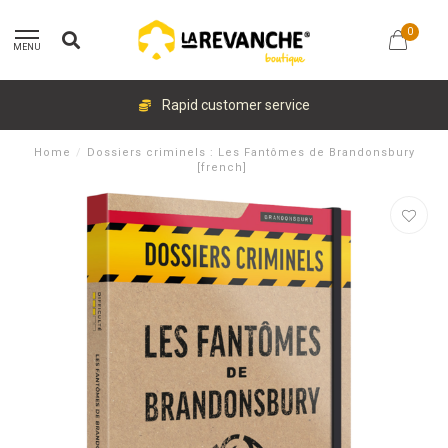
0
MENU
Rapid customer service
Home
/
Dossiers criminels : Les Fantômes de Brandonsbury
[french]