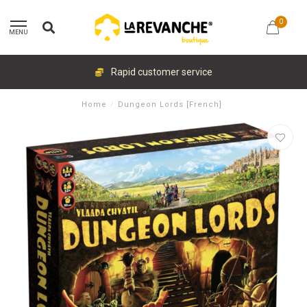
0
MENU
Rapid customer service
Home
/
Dungeon Lords [French]