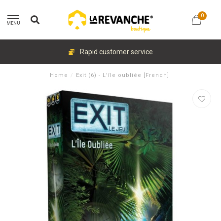
0
MENU
Rapid customer service
Home
/
Exit (6) - L'île oubliée [French]