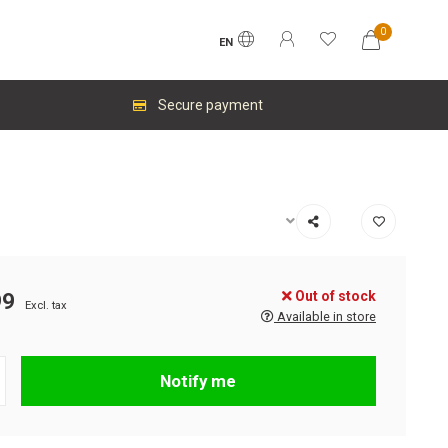
0
EN
Secure payment
Out of stock
99
Excl. tax
Available in store
Notify me