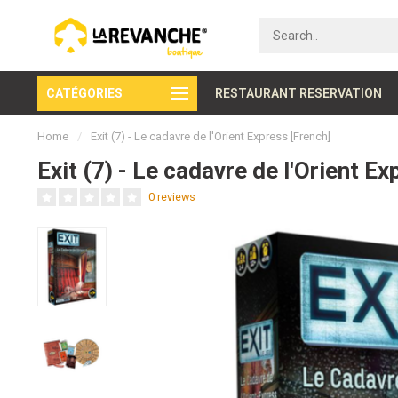
CATÉGORIES
Secure payment
RESTAURANT RESERVATION
Home
/
Exit (7) - Le cadavre de l'Orient Express [French]
Exit (7) - Le cadavre de l'Orient E
0 reviews