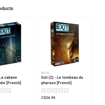
oducts
IELLO
IEL
- La cabane
Exit (2) - Le tombeau du
Exi
ée [French]
pharaon [French]
sec
C$26.99
C$