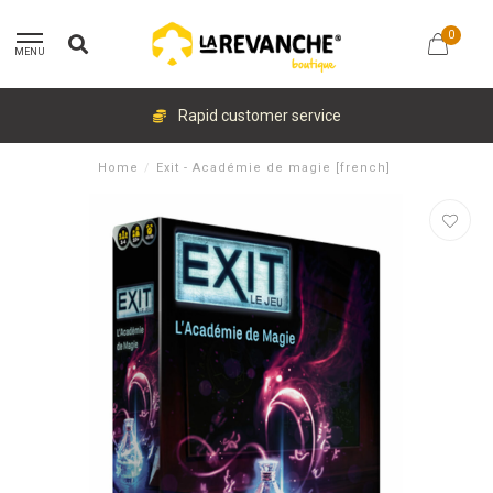
0
MENU
Rapid customer service
Home
/
Exit - Académie de magie [french]