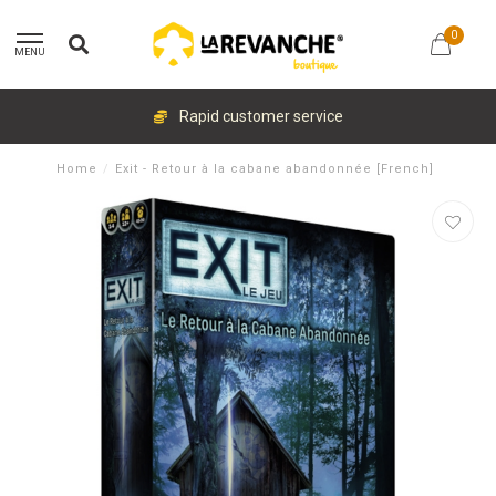
0
MENU
Rapid customer service
Home
/
Exit - Retour à la cabane abandonnée [French]