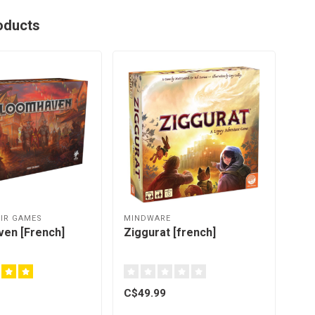
oducts
IR GAMES
MINDWARE
en [French]
Ziggurat [french]
C$49.99