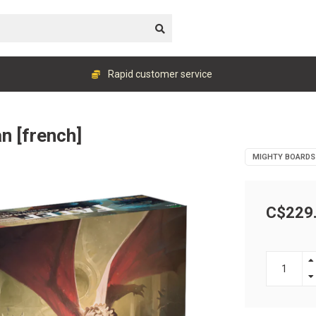
Rapid customer service
n [french]
MIGHTY BOARDS
C$229