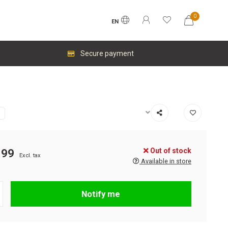
0
EN
Secure payment
Out of stock
.99
Excl. tax
Available in store
Notify me