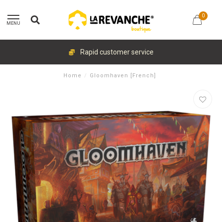
0
MENU
Rapid customer service
Home
/
Gloomhaven [French]