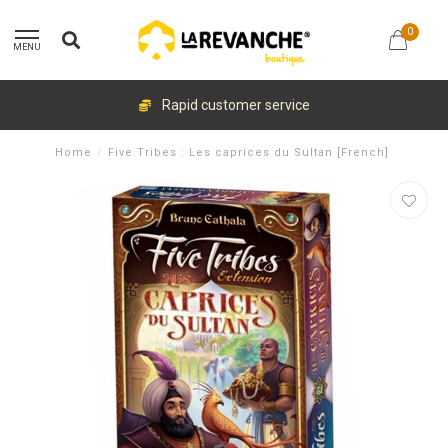
0
MENU
Rapid customer service
Home
/
Five Tribes : Les caprices du Sultan [French]