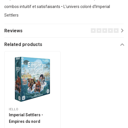
combos intuitif et satisfaisants • L'univers coloré d'Imperial
Settlers
Reviews
Related products
IELLO
Imperial Settlers -
Empires du nord
[French]