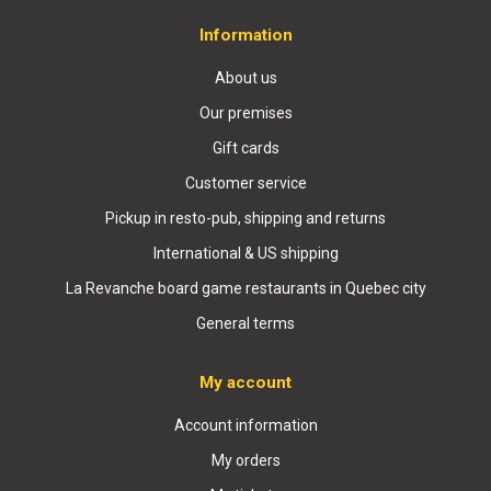
Information
About us
Our premises
Gift cards
Customer service
Pickup in resto-pub, shipping and returns
International & US shipping
La Revanche board game restaurants in Quebec city
General terms
My account
Account information
My orders