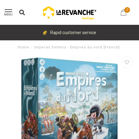
0
MENU
Rapid customer service
Home
/
Imperial Settlers - Empires du nord [French]