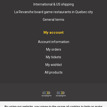
International & US shipping
La Revanche board game restaurants in Quebec city
General terms
My account
Account information
My orders
My tickets
My wishlist
All products
© Copyright 2026 Boutique La Revanche
By using our website, you agree to the usage of cookies to help us make