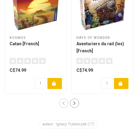
KOSMOS
DAYS OF WONDER
Catan [French]
Aventuriers du rail (les)
[French]
C$74.99
C$74.99
auteur : Ignacy Trzewiczek
(17)