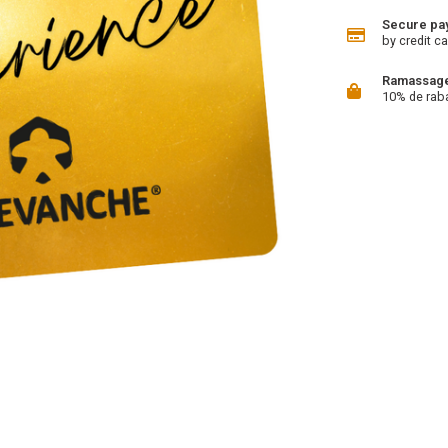
Secure pa
by credit ca
Ramassage 
10% de rab