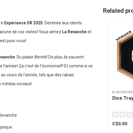
Related pr
bre
Expérience OR 2025
. Destinée aux clients
hacune de vos visites! Vous aimez
La Revanche
et
est pour vous!
evanche
. Du plaisir illimité! De plus, ils sauvent
 l’année! Ça c’est de l’économie!!! Et comme si ce
 au cours de l'année, tels que des rabais
s médias sociaux!
BLACKBEA
Dice Tra
 Revanche
C$0.00
hysique