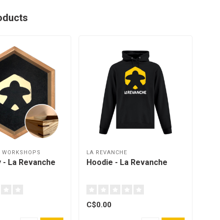
oducts
R WORKSHOPS
LA REVANCHE
LA 
y - La Revanche
Hoodie - La Revanche
Bea
C$0.00
C$0