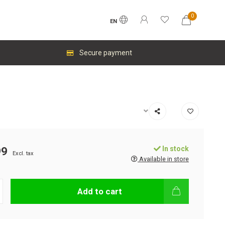
0
EN
Secure payment
In stock
99
Excl. tax
Available in store
Add to cart