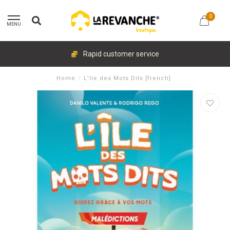
0
MENU
Rapid customer service
Home
/
L'île des Mots Dits [french]