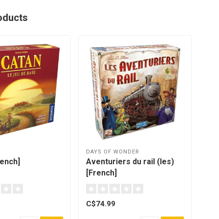
oducts
DAYS OF WONDER
OYA
rench]
Aventuriers du rail (les)
Gam
[French]
C$74.99
C$