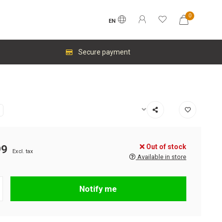
0
EN
Secure payment
Out of stock
99
Excl. tax
Available in store
Notify me