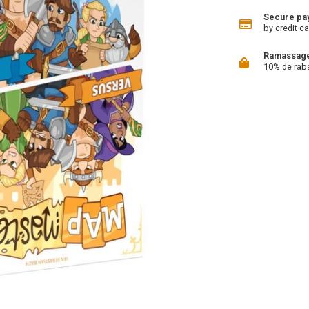
Secure pa
by credit ca
Ramassage 
10% de rab