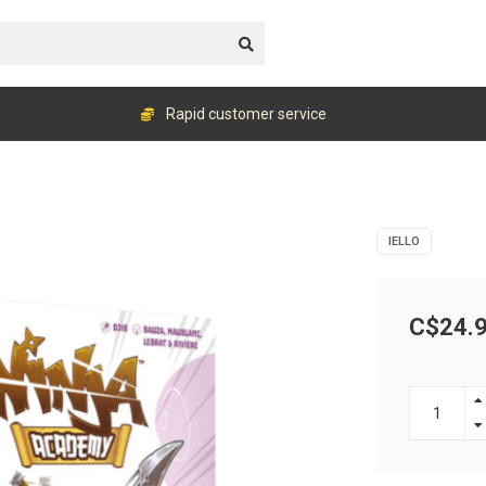
Rapid customer service
IELLO
C$24.