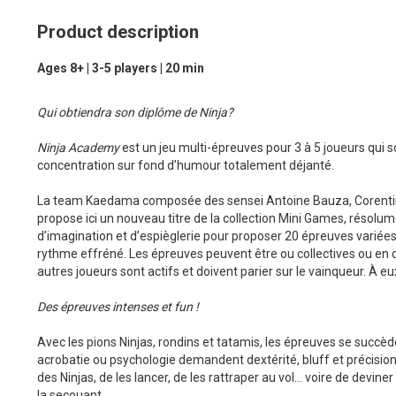
Product description
Ages 8+ | 3-5 players | 20 min
Qui obtiendra son diplôme de Ninja?
Ninja Academy
est un jeu multi-épreuves pour 3 à 5 joueurs qui soll
concentration sur fond d’humour totalement déjanté.
La team Kaedama composée des sensei Antoine Bauza, Corentin
propose ici un nouveau titre de la collection Mini Games, résolum
d’imagination et d’espièglerie pour proposer 20 épreuves variées, 
rythme effréné. Les épreuves peuvent être ou collectives ou en due
autres joueurs sont actifs et doivent parier sur le vainqueur. À 
Des épreuves intenses et fun !
Avec les pions Ninjas, rondins et tatamis, les épreuves se succède
acrobatie ou psychologie demandent dextérité, bluff et précision
des Ninjas, de les lancer, de les rattraper au vol… voire de devin
la secouant.