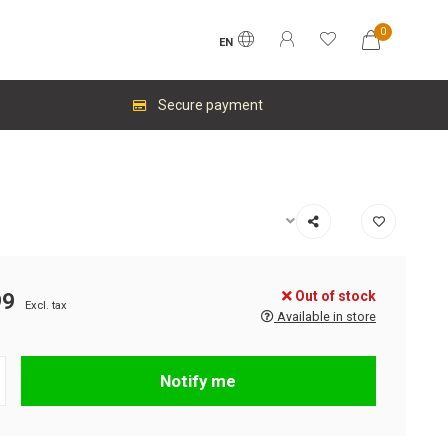
0
EN
Secure payment
Out of stock
99
Excl. tax
Available in store
Notify me