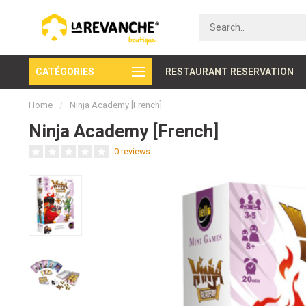
CATÉGORIES
Secure payment
RESTAURANT RESERVATION
Home
/
Ninja Academy [French]
Ninja Academy [French]
0 reviews