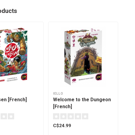
oducts
IELLO
IEL
sen [French]
Welcome to the Dungeon
Sch
[French]
C$24.99
C$