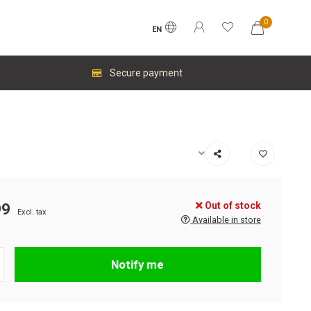
0
EN
Secure payment
Out of stock
99
Excl. tax
Available in store
Notify me