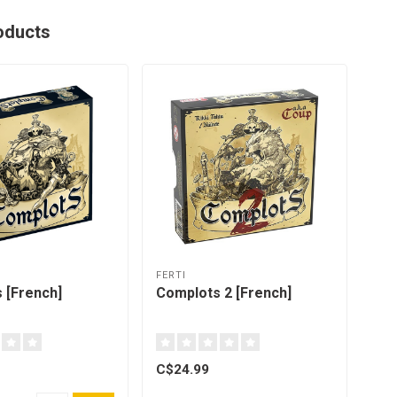
oducts
FERTI
 [French]
Complots 2 [French]
C$24.99