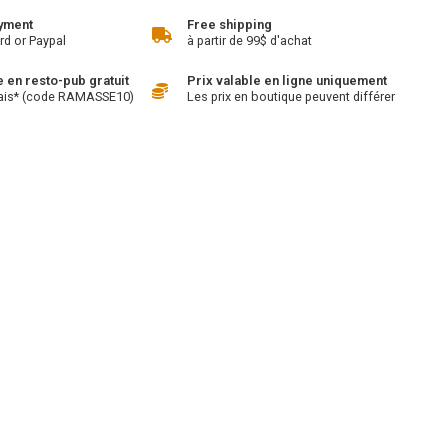
yment
Free shipping
rd or Paypal
à partir de 99$ d'achat
en resto-pub gratuit
Prix valable en ligne uniquement
ais* (code RAMASSE10)
Les prix en boutique peuvent différer