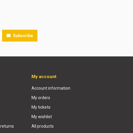
Subscribe
My account
Account information
My orders
My tickets
My wishlist
 returns
All products