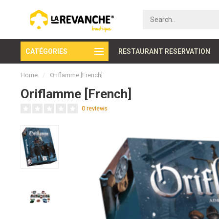
CATÉGORIES
Secure payment
RESTAURANT RESERVATION
Home
/
Oriflamme [French]
Oriflamme [French]
0 reviews