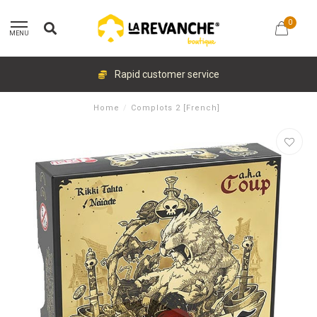
0
MENU
Rapid customer service
Home
/
Complots 2 [French]