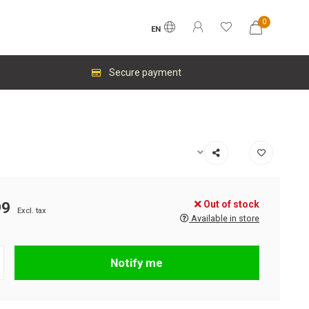
0
EN
Secure payment
Out of stock
99
Excl. tax
Available in store
Notify me