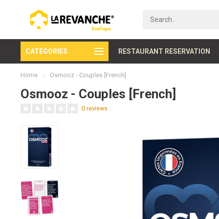
CATÉGORIES
Secure payment
RESTAURANT RESERVATION
Home
/
Osmooz - Couples [French]
Osmooz - Couples [French]
0 reviews