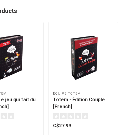
oducts
TEM
ÉQUIPE TOTEM
e jeu qui fait du
Totem - Édition Couple
nch]
[French]
C$27.99