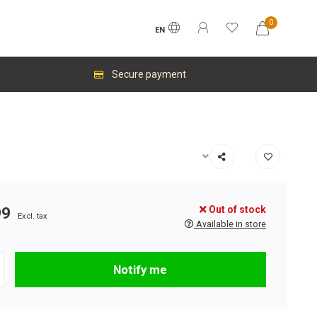
0
EN
Secure payment
Out of stock
99
Excl. tax
Available in store
Notify me