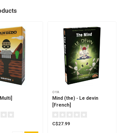
oducts
OYA
OFF
Multi]
Mind (the) - Le devin
Co
[French]
(la
C$27.99
C$