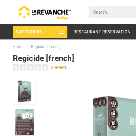
CATÉGORIES
Secure payment
RESTAURANT RESERVATION
Home
/
Regicide [french]
Regicide [french]
0 reviews