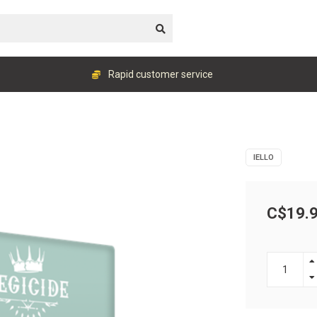
Rapid customer service
IELLO
C$19.