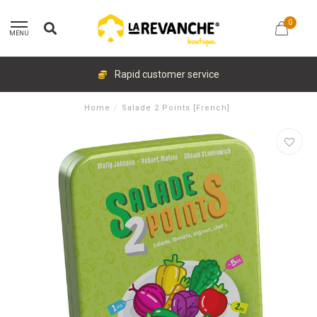
0
MENU
Rapid customer service
Home
/
Salade 2 Points [French]