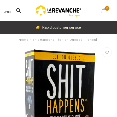
0
MENU
Rapid customer service
Home
/
Shit Happens - Édition Québec [French]