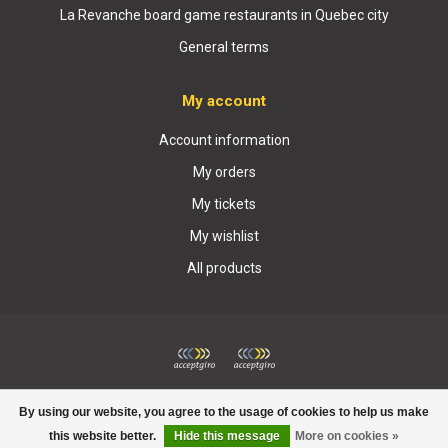
La Revanche board game restaurants in Quebec city
General terms
My account
Account information
My orders
My tickets
My wishlist
All products
© Copyright 2026 Boutique La Revanche
By using our website, you agree to the usage of cookies to help us make
this website better.
Hide this message
More on cookies »